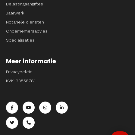
Belastingaangiftes
Jaarwerk
Notariële diensten
Ondernemersadvies
Specialisaties
Meer informatie
Privacybeleid
KVK: 98558781
Ga naar de facebook pagina van Entrpnr
Ga naar de youtube pagina van Entrpnr
Ga naar de instagram pagina van Entrpnr
Ga naar de linkedin pagina van Entrp
Ga naar de twitter pagina van Entrpnr