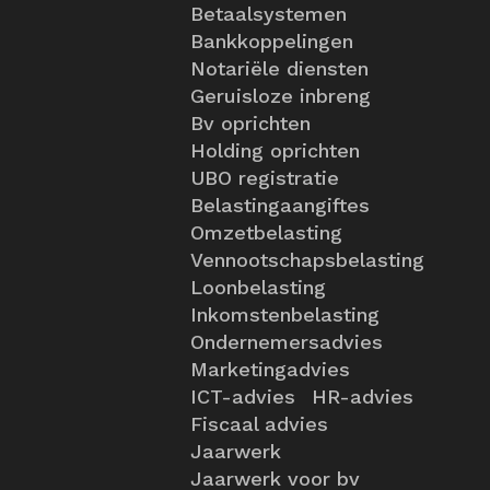
Betaalsystemen
Bankkoppelingen
Notariële diensten
Geruisloze inbreng
Bv oprichten
Holding oprichten
UBO registratie
Belastingaangiftes
Omzetbelasting
Vennootschapsbelasting
Loonbelasting
Inkomstenbelasting
Ondernemersadvies
Marketingadvies
ICT-advies
HR-advies
Fiscaal advies
Jaarwerk
Jaarwerk voor bv