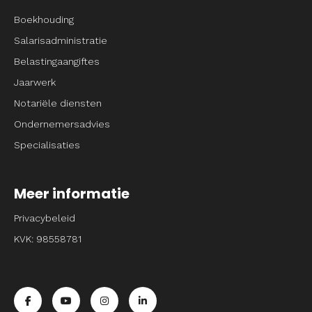
Boekhouding
Salarisadministratie
Belastingaangiftes
Jaarwerk
Notariële diensten
Ondernemersadvies
Specialisaties
Meer informatie
Privacybeleid
KVK: 98558781
Ga naar de facebook pagina van Entrpnr
Ga naar de youtube pagina van Entrpnr
Ga naar de instagram pagina van Entrpnr
Ga naar de linkedin pagina van Entrp