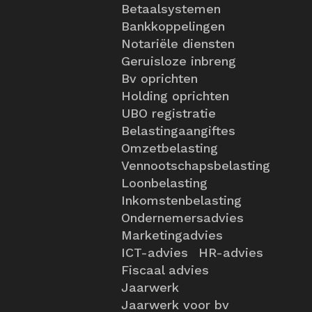
Betaalsystemen
Bankkoppelingen
Notariële diensten
Geruisloze inbreng
Bv oprichten
Holding oprichten
UBO registratie
Belastingaangiftes
Omzetbelasting
Vennootschapsbelasting
Loonbelasting
Inkomstenbelasting
Ondernemersadvies
Marketingadvies
ICT-advies
HR-advies
Fiscaal advies
Jaarwerk
Jaarwerk voor bv