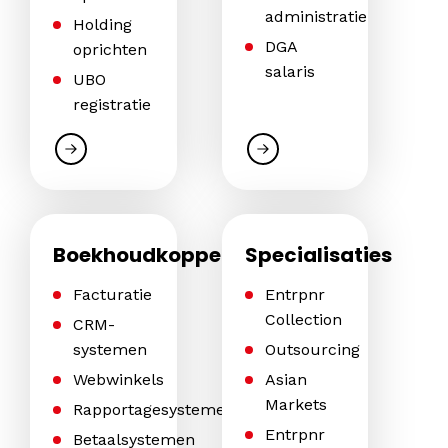
administratie
Holding
DGA
oprichten
salaris
UBO
registratie
Boekhoudkoppelingen
Specialisaties
Facturatie
Entrpnr
Collection
CRM-
systemen
Outsourcing
Webwinkels
Asian
Markets
Rapportagesystemen
Entrpnr
Betaalsystemen