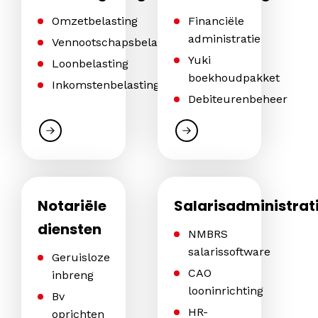
Omzetbelasting
Financiële
administratie
Vennootschapsbelasting
Yuki
Loonbelasting
boekhoudpakket
Inkomstenbelasting
Debiteurenbeheer
Notariële
Salarisadministrat
diensten
NMBRS
salarissoftware
Geruisloze
CAO
inbreng
looninrichting
Bv
HR-
oprichten