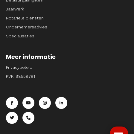
Belastingaangiftes
Jaarwerk
Notariële diensten
Ondernemersadvies
Specialisaties
Meer informatie
Privacybeleid
KVK: 98558781
Ga naar de facebook pagina van Entrpnr
Ga naar de youtube pagina van Entrpnr
Ga naar de instagram pagina van Entrpnr
Ga naar de linkedin pagina van Entrp
Ga naar de twitter pagina van Entrpnr