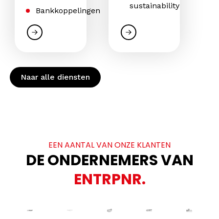
sustainability
Bankkoppelingen
Naar alle diensten
EEN AANTAL VAN ONZE KLANTEN
DE ONDERNEMERS VAN
ENTRPNR.
Klant genaamd DeBesteBand
Klant ge
Klant genaamd Tac
Klant genaamd Noizezz
Klant genaamd Subway