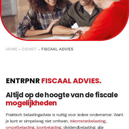
HOME
DIENST
FISCAAL ADVIES
ENTRPNR
FISCAAL ADVIES.
Altijd op de hoogte van de fiscale
mogelijkheden
Praktisch belastingadvies is nuttig voor iedere ondernemer. Want
je kunt er simpelweg niet omheen.
Inkomstenbelasting
,
omzetbelasting
,
loonbelasting
, dividendbelasting: alle