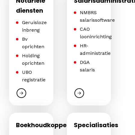
Notariële
Salarisadministrat
diensten
NMBRS
salarissoftware
Geruisloze
CAO
inbreng
looninrichting
Bv
HR-
oprichten
administratie
Holding
DGA
oprichten
salaris
UBO
registratie
Boekhoudkoppelingen
Specialisaties