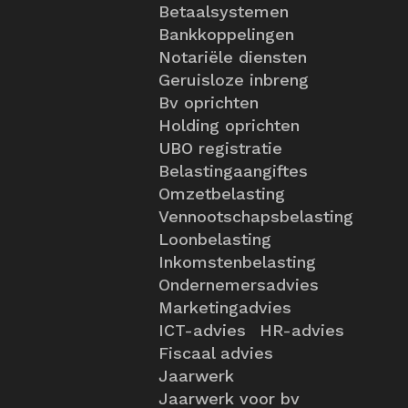
Betaalsystemen
Bankkoppelingen
Notariële diensten
Geruisloze inbreng
Bv oprichten
Holding oprichten
UBO registratie
Belastingaangiftes
Omzetbelasting
Vennootschapsbelasting
Loonbelasting
Inkomstenbelasting
Ondernemersadvies
Marketingadvies
ICT-advies
HR-advies
Fiscaal advies
Jaarwerk
Jaarwerk voor bv