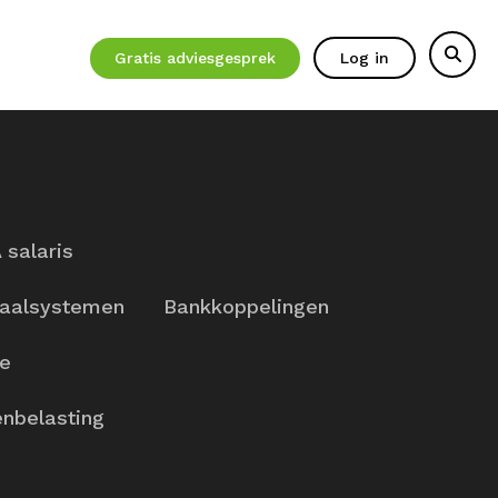
Gratis adviesgesprek
Log in
 salaris
aalsystemen
Bankkoppelingen
ie
nbelasting