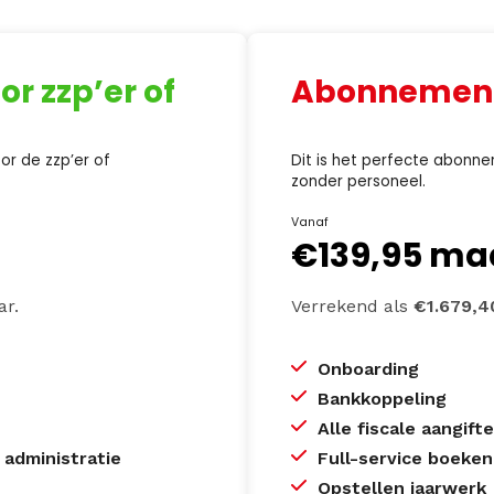
r zzp’er of
Abonnement 
or de zzp’er of
Dit is het perfecte abonne
zonder personeel.
Vanaf
€139,95
ma
ar.
Verrekend als
€1.679,
Onboarding
Bankkoppeling
Alle fiscale aangift
 administratie
Full-service boeken
Opstellen jaarwerk