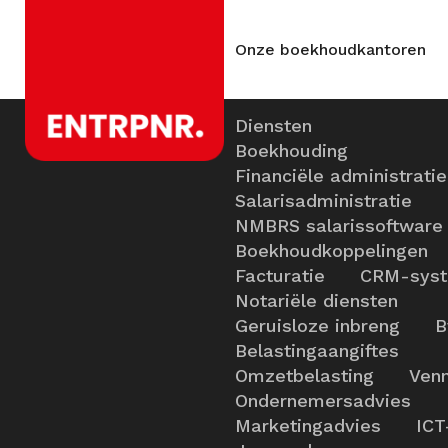
Onze boekhoudkantoren
Diensten
Boekhouding
Financiële administratie
Salarisadministratie
NMBRS salarissoftware
Boekhoudkoppelingen
Facturatie
CRM-sys
Notariële diensten
Geruisloze inbreng
B
Belastingaangiftes
Omzetbelasting
Venn
Ondernemersadvies
Marketingadvies
ICT