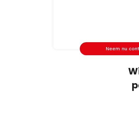
Neem nu cont
Wi
p