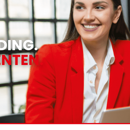
ING.
NTEN.