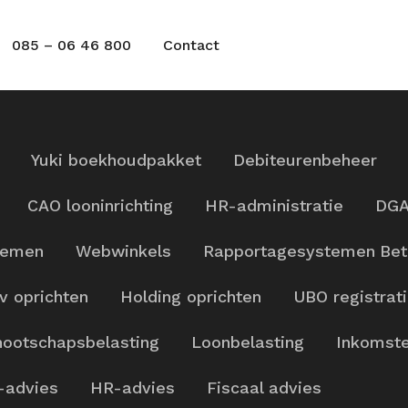
085 – 06 46 800
Contact
Yuki boekhoudpakket
Debiteurenbeheer
CAO looninrichting
HR-administratie
DGA
temen
Webwinkels
Rapportagesystemen
Bet
v oprichten
Holding oprichten
UBO registrat
ootschapsbelasting
Loonbelasting
Inkomste
-advies
HR-advies
Fiscaal advies