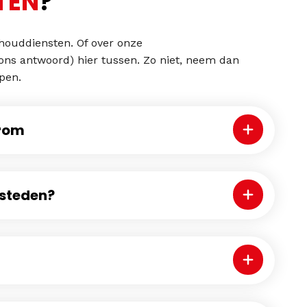
TEN
?
houddiensten. Of over onze
ns antwoord) hier tussen. Zo niet, neem dan
lpen.
arom
Klap de faq uit
esteden?
Klap de faq uit
Klap de faq uit