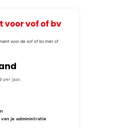
voor vof of bv
ment voor de vof of bv met of
and
40
per jaar.
en
 van je administratie