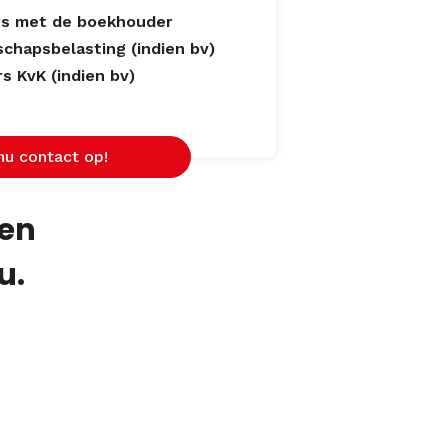
ers met de boekhouder
chapsbelasting (indien bv)
s KvK (indien bv)
u contact op!
een
u.