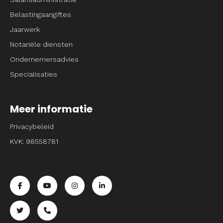
Belastingaangiftes
Jaarwerk
Notariële diensten
Ondernemersadvies
Specialisaties
Meer informatie
Privacybeleid
KVK: 98558781
Ga naar de facebook pagina van Entrpnr
Ga naar de youtube pagina van Entrpnr
Ga naar de instagram pagina van Entrpnr
Ga naar de linkedin pagina van Entrp
Ga naar de twitter pagina van Entrpnr