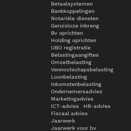
Betaalsystemen
Bankkoppelingen
Notariële diensten
Geruisloze inbreng
Bv oprichten
Holding oprichten
UBO registratie
Belastingaangiftes
Omzetbelasting
Vennootschapsbelasting
Loonbelasting
Inkomstenbelasting
Ondernemersadvies
Marketingadvies
ICT-advies
HR-advies
Fiscaal advies
Jaarwerk
Jaarwerk voor bv