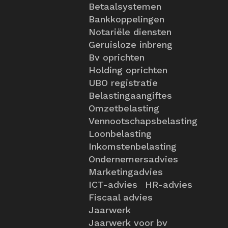
Betaalsystemen
Bankkoppelingen
Notariële diensten
Geruisloze inbreng
Bv oprichten
Holding oprichten
UBO registratie
Belastingaangiftes
Omzetbelasting
Vennootschapsbelasting
Loonbelasting
Inkomstenbelasting
Ondernemersadvies
Marketingadvies
ICT-advies
HR-advies
Fiscaal advies
Jaarwerk
Jaarwerk voor bv