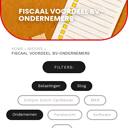
FISCAAL VOORDEEL BV-
ONDERNEMERS
HOME
NIEUWS
FISCAAL VOORDEEL BV-ONDERNEMERS
Belastingen
Blog
Entrpnr Dutch Carribbean
MKB
Ondernemen
Persbericht
Software