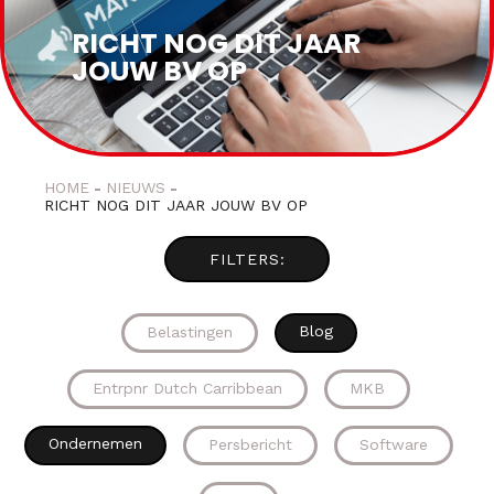
RICHT NOG DIT JAAR
JOUW BV OP
HOME
NIEUWS
RICHT NOG DIT JAAR JOUW BV OP
Blog
Belastingen
Entrpnr Dutch Carribbean
MKB
Ondernemen
Persbericht
Software