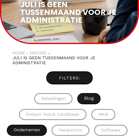
JULI IS GEEN
TUSSENMAAND VOOR JE
ADMINISTRATIE
HOME
NIEUWS
JULI IS GEEN TUSSENMAAND VOOR JE
ADMINISTRATIE
Blog
Belastingen
Entrpnr Dutch Carribbean
MKB
Ondernemen
Persbericht
Software