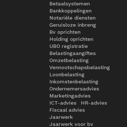
Betaalsystemen
Bankkoppelingen
Notariële diensten
Geruisloze inbreng
Bv oprichten
Holding oprichten
UBO registratie
Belastingaangiftes
Omzetbelasting
Vennootschapsbelasting
Loonbelasting
Inkomstenbelasting
Ondernemersadvies
Marketingadvies
ICT-advies
HR-advies
Fiscaal advies
Jaarwerk
Jaarwerk voor bv