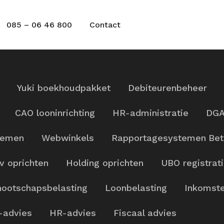
085 – 06 46 800
Contact
Yuki boekhoudpakket
Debiteurenbeheer
CAO looninrichting
HR-administratie
DGA
temen
Webwinkels
Rapportagesystemen
Bet
v oprichten
Holding oprichten
UBO registrat
ootschapsbelasting
Loonbelasting
Inkomste
-advies
HR-advies
Fiscaal advies