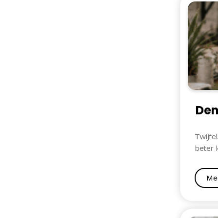
Den
Twijfe
beter 
Me