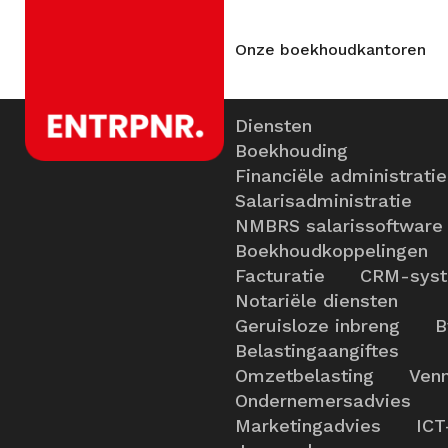
Onze boekhoudkantoren
Diensten
Boekhouding
Financiële administratie
Salarisadministratie
NMBRS salarissoftware
Boekhoudkoppelingen
Facturatie
CRM-sys
Notariële diensten
Geruisloze inbreng
B
Belastingaangiftes
Omzetbelasting
Venn
Ondernemersadvies
Marketingadvies
ICT