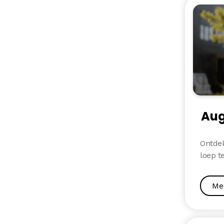
Aug
Ontdek
loep t
Me