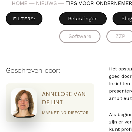
HOME
NIEUWS
TIPS VOOR ONDERNEMER
Belastingen
Blo
Software
ZZP
Het opsta
Geschreven door:
goed door
inzichten
presenter
ANNELORE VAN
ambitieuz
DE LINT
MARKETING DIRECTOR
Als begin
zijn er v
kunt prof