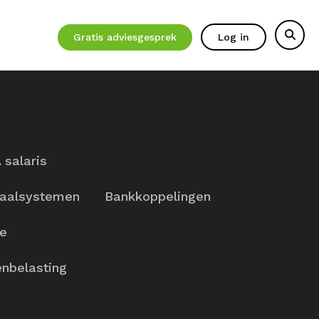
Gratis adviesgesprek
Log in
 salaris
aalsystemen
Bankkoppelingen
ie
nbelasting