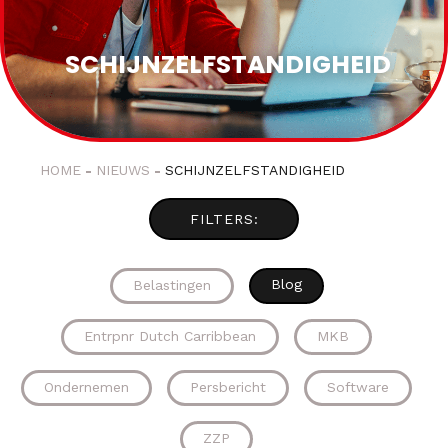
SCHIJNZELFSTANDIGHEID
HOME
NIEUWS
SCHIJNZELFSTANDIGHEID
Blog
Belastingen
Entrpnr Dutch Carribbean
MKB
Ondernemen
Persbericht
Software
ZZP