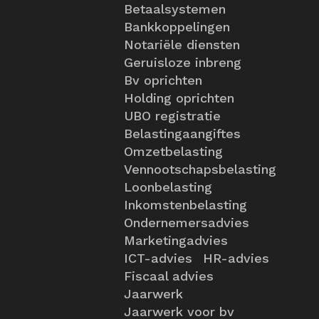
Betaalsystemen
Bankkoppelingen
Notariële diensten
Geruisloze inbreng
Bv oprichten
Holding oprichten
UBO registratie
Belastingaangiftes
Omzetbelasting
Vennootschapsbelasting
Loonbelasting
Inkomstenbelasting
Ondernemersadvies
Marketingadvies
ICT-advies
HR-advies
Fiscaal advies
Jaarwerk
Jaarwerk voor bv