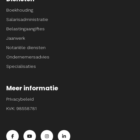
Boekhouding
Salarisadministratie
Belastingaangiftes
Jaarwerk
Notariële diensten
Ondernemersadvies
Specialisaties
Meer informatie
Privacybeleid
KVK: 98558781
Ga naar de facebook pagina van Entrpnr
Ga naar de youtube pagina van Entrpnr
Ga naar de instagram pagina van Entrpnr
Ga naar de linkedin pagina van Entrp