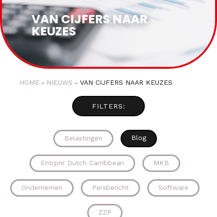
VAN CIJFERS NAAR
KEUZES
HOME
NIEUWS
VAN CIJFERS NAAR KEUZES
Blog
Belastingen
Entrpnr Dutch Carribbean
MKB
Ondernemen
Persbericht
Software
ZZP