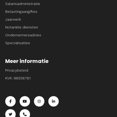
Salarisadministratie
Belastingaangiftes
Jaarwerk
Notariële diensten
Ondernemersadvies
Specialisaties
Meer informatie
Privacybeleid
KVK: 98558781
Ga naar de facebook pagina van Entrpnr
Ga naar de youtube pagina van Entrpnr
Ga naar de instagram pagina van Entrpnr
Ga naar de linkedin pagina van Entrp
Ga naar de twitter pagina van Entrpnr