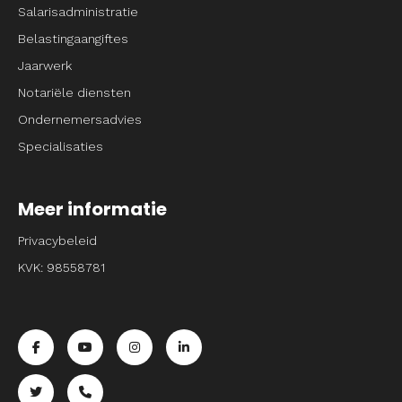
Salarisadministratie
Belastingaangiftes
Jaarwerk
Notariële diensten
Ondernemersadvies
Specialisaties
Meer informatie
Privacybeleid
KVK: 98558781
Ga naar de facebook pagina van Entrpnr
Ga naar de youtube pagina van Entrpnr
Ga naar de instagram pagina van Entrpnr
Ga naar de linkedin pagina van Entrp
Ga naar de twitter pagina van Entrpnr