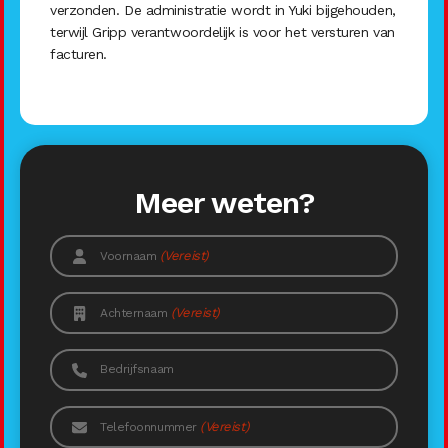
verzonden. De administratie wordt in Yuki bijgehouden,
terwijl Gripp verantwoordelijk is voor het versturen van
facturen.
Meer weten?
(Vereist)
Voornaam
(Vereist)
Achternaam
Bedrijfsnaam
(Vereist)
Telefoonnummer