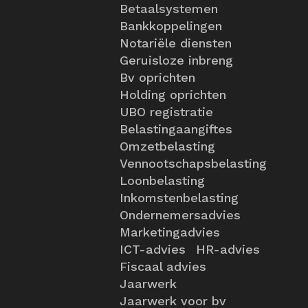
Betaalsystemen
Bankkoppelingen
Notariële diensten
Geruisloze inbreng
Bv oprichten
Holding oprichten
UBO registratie
Belastingaangiftes
Omzetbelasting
Vennootschapsbelasting
Loonbelasting
Inkomstenbelasting
Ondernemersadvies
Marketingadvies
ICT-advies
HR-advies
Fiscaal advies
Jaarwerk
Jaarwerk voor bv