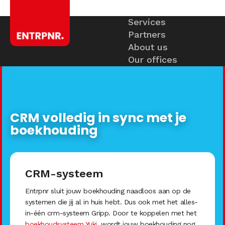
Services
Partners
About us
Our offices
CRM volledig in sync met je
boekhouding
CRM-systeem
Entrpnr sluit jouw boekhouding naadloos aan op de
systemen die jij al in huis hebt. Dus ook met het alles-
in-één crm-systeem Gripp. Door te koppelen met het
boekhoudsysteem Yuki
, wordt jouw boekhouding nog