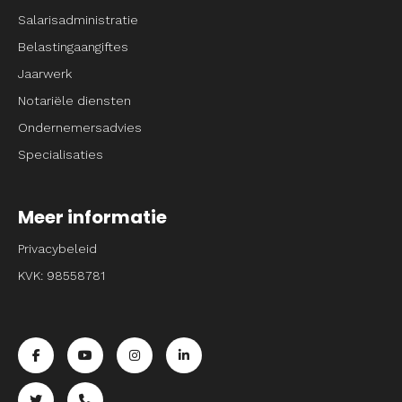
Salarisadministratie
Belastingaangiftes
Jaarwerk
Notariële diensten
Ondernemersadvies
Specialisaties
Meer informatie
Privacybeleid
KVK: 98558781
Ga naar de facebook pagina van Entrpnr
Ga naar de youtube pagina van Entrpnr
Ga naar de instagram pagina van Entrpnr
Ga naar de linkedin pagina van Entrp