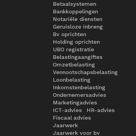
Betaalsystemen
Bankkoppelingen
Notariële diensten
Geruisloze inbreng
Bv oprichten
Holding oprichten
UBO registratie
Belastingaangiftes
Omzetbelasting
Vennootschapsbelasting
Loonbelasting
Inkomstenbelasting
Ondernemersadvies
Marketingadvies
ICT-advies
HR-advies
Fiscaal advies
Jaarwerk
Jaarwerk voor bv