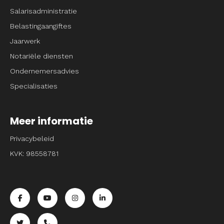
Salarisadministratie
Belastingaangiftes
Jaarwerk
Notariële diensten
Ondernemersadvies
Specialisaties
Meer informatie
Privacybeleid
KVK: 98558781
Ga naar de facebook pagina van Entrpnr
Ga naar de youtube pagina van Entrpnr
Ga naar de instagram pagina van Entrpnr
Ga naar de linkedin pagina van Entrp