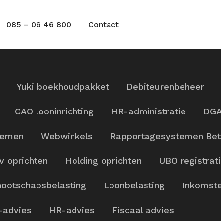
085 – 06 46 800
Contact
Yuki boekhoudpakket
Debiteurenbeheer
CAO looninrichting
HR-administratie
DGA
temen
Webwinkels
Rapportagesystemen
Bet
v oprichten
Holding oprichten
UBO registrat
ootschapsbelasting
Loonbelasting
Inkomste
-advies
HR-advies
Fiscaal advies