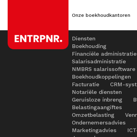
Onze boekhoudkantoren
Diensten
Boekhouding
Financiële administratie
Salarisadministratie
NMBRS salarissoftware
Boekhoudkoppelingen
Facturatie
CRM-sys
Notariële diensten
Geruisloze inbreng
B
Belastingaangiftes
Omzetbelasting
Venn
Ondernemersadvies
Marketingadvies
ICT