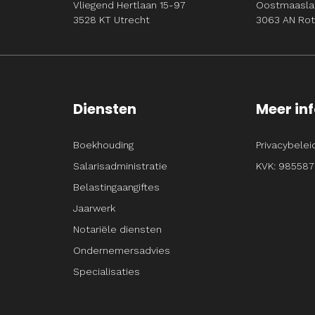
Vliegend Hertlaan 15-97
Oostmaasla
3528 KT Utrecht
3063 AN Ro
Diensten
Meer in
Boekhouding
Privacybelei
Salarisadministratie
KVK: 985587
Belastingaangiftes
Jaarwerk
Notariële diensten
Ondernemersadvies
Specialisaties