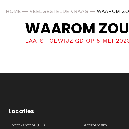
HOME
VEELGESTELDE VRAAG
WAAROM ZOU
WAAROM ZOU I
LAATST GEWIJZIGD OP 5 MEI 202
Locaties
Hoofdkantoor (HQ)
Amsterdam