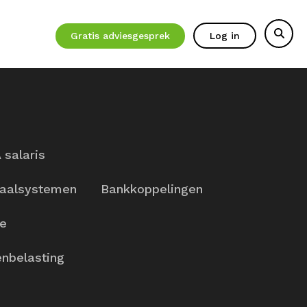
Gratis adviesgesprek
Log in
 salaris
aalsystemen
Bankkoppelingen
ie
nbelasting