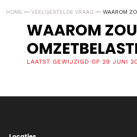
HOME
VEELGESTELDE VRAAG
WAAROM ZOU
WAAROM ZOU 
OMZETBELASTI
LAATST GEWIJZIGD OP 29 JUNI 2
Locaties