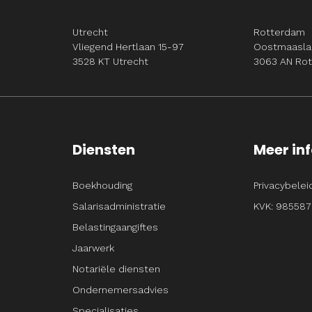
Utrecht
Rotterdam
Vliegend Hertlaan 15-97
Oostmaasla
3528 KT Utrecht
3063 AN Ro
Diensten
Meer in
Boekhouding
Privacybelei
Salarisadministratie
KVK: 985587
Belastingaangiftes
Jaarwerk
Notariële diensten
Ondernemersadvies
Specialisaties