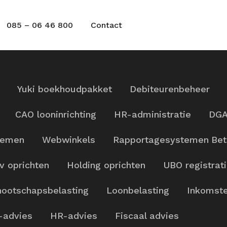
085 – 06 46 800
Contact
Yuki boekhoudpakket
Debiteurenbeheer
CAO looninrichting
HR-administratie
DGA
temen
Webwinkels
Rapportagesystemen
Bet
v oprichten
Holding oprichten
UBO registrat
ootschapsbelasting
Loonbelasting
Inkomste
-advies
HR-advies
Fiscaal advies