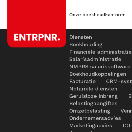
Onze boekhoudkantoren
Diensten
Boekhouding
Financiële administratie
Salarisadministratie
NMBRS salarissoftware
Boekhoudkoppelingen
Facturatie
CRM-sys
Notariële diensten
Geruisloze inbreng
B
Belastingaangiftes
Omzetbelasting
Venn
Ondernemersadvies
Marketingadvies
ICT