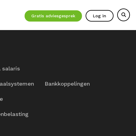
Gratis adviesgesprek
Log in
 salaris
aalsystemen
Bankkoppelingen
ie
nbelasting