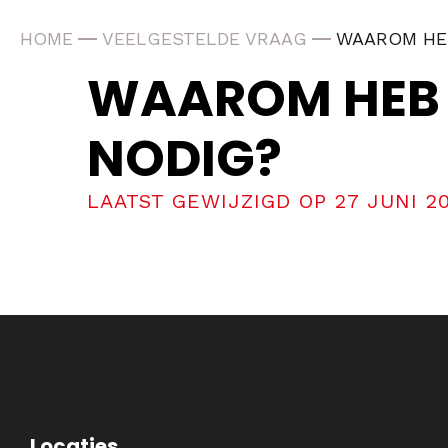
HOME
VEELGESTELDE VRAAG
WAAROM HEB
WAAROM HEB I
NODIG?
LAATST GEWIJZIGD OP 27 JUNI 2
Locaties