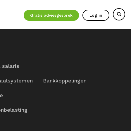
Gratis adviesgesprek
Log in
 salaris
aalsystemen
Bankkoppelingen
ie
nbelasting