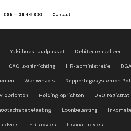
085 – 06 46 800
Contact
Yuki boekhoudpakket
Debiteurenbeheer
CAO looninrichting
HR-administratie
DGA
temen
Webwinkels
Rapportagesystemen
Bet
v oprichten
Holding oprichten
UBO registrat
ootschapsbelasting
Loonbelasting
Inkomste
-advies
HR-advies
Fiscaal advies