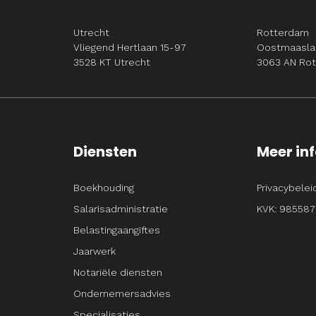
Utrecht
Rotterdam
Vliegend Hertlaan 15-97
Oostmaasla
3528 KT Utrecht
3063 AN Ro
Diensten
Meer in
Boekhouding
Privacybelei
Salarisadministratie
KVK: 985587
Belastingaangiftes
Jaarwerk
Notariële diensten
Ondernemersadvies
Specialisaties