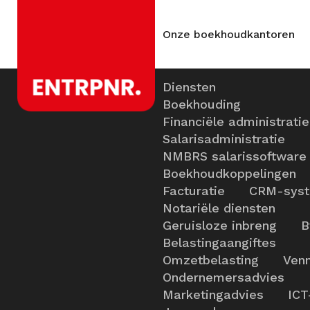
Onze boekhoudkantoren
Diensten
Boekhouding
Financiële administratie
Salarisadministratie
NMBRS salarissoftware
Boekhoudkoppelingen
Facturatie
CRM-sys
Notariële diensten
Geruisloze inbreng
B
Belastingaangiftes
Omzetbelasting
Venn
Ondernemersadvies
Marketingadvies
ICT