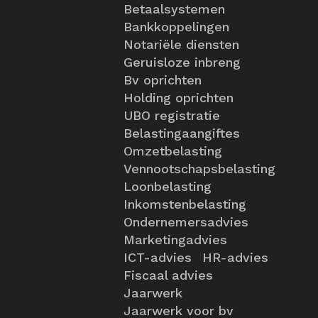
Betaalsystemen
Bankkoppelingen
Notariële diensten
Geruisloze inbreng
Bv oprichten
Holding oprichten
UBO registratie
Belastingaangiftes
Omzetbelasting
Vennootschapsbelasting
Loonbelasting
Inkomstenbelasting
Ondernemersadvies
Marketingadvies
ICT-advies
HR-advies
Fiscaal advies
Jaarwerk
Jaarwerk voor bv