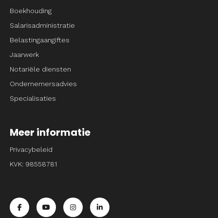
Boekhouding
Salarisadministratie
Belastingaangiftes
Jaarwerk
Notariële diensten
Ondernemersadvies
Specialisaties
Meer informatie
Privacybeleid
KVK: 98558781
Ga naar de facebook pagina van Entrpnr
Ga naar de youtube pagina van Entrpnr
Ga naar de instagram pagina van Entrpnr
Ga naar de linkedin pagina van Entrp