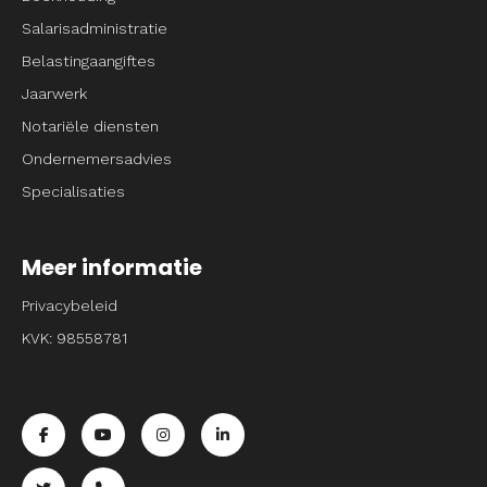
Salarisadministratie
Belastingaangiftes
Jaarwerk
Notariële diensten
Ondernemersadvies
Specialisaties
Meer informatie
Privacybeleid
KVK: 98558781
Ga naar de facebook pagina van Entrpnr
Ga naar de youtube pagina van Entrpnr
Ga naar de instagram pagina van Entrpnr
Ga naar de linkedin pagina van Entrp