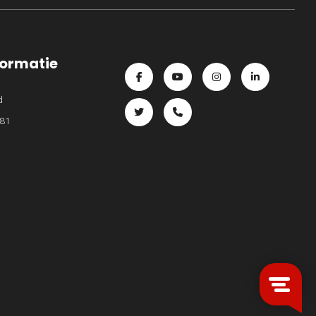
formatie
Ga naar de facebook pagina van Entr
Ga naar de youtube pagina va
Ga naar de instagram
Ga naar de li
d
Ga naar de twitter pagina van Entrpnr
81