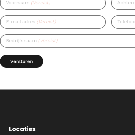
Voornaam
(Vereist)
Achter
E-mail adres
(Vereist)
Telefo
Bedrijfsnaam
(Vereist)
Locaties