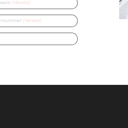
naam
(Vereist)
onnummer
(Vereist)