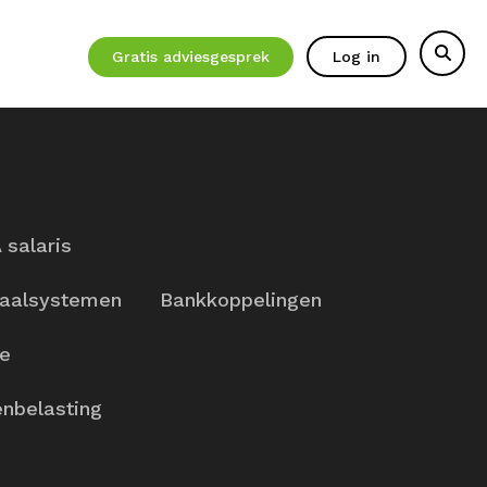
Gratis adviesgesprek
Log in
 salaris
aalsystemen
Bankkoppelingen
ie
nbelasting