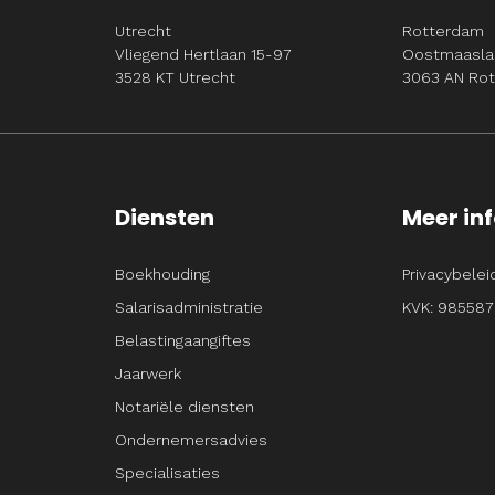
Utrecht
Rotterdam
Vliegend Hertlaan 15-97
Oostmaasla
3528 KT Utrecht
3063 AN Ro
Diensten
Meer in
Boekhouding
Privacybelei
Salarisadministratie
KVK: 985587
Belastingaangiftes
Jaarwerk
Notariële diensten
Ondernemersadvies
Specialisaties