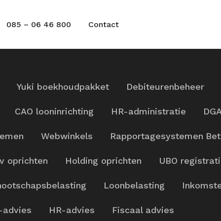
085 – 06 46 800
Contact
Yuki boekhoudpakket
Debiteurenbeheer
CAO looninrichting
HR-administratie
DGA
temen
Webwinkels
Rapportagesystemen
Bet
v oprichten
Holding oprichten
UBO registrat
ootschapsbelasting
Loonbelasting
Inkomste
-advies
HR-advies
Fiscaal advies