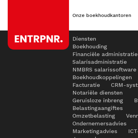
Onze boekhoudkantoren
Diensten
Boekhouding
Financiële administratie
Salarisadministratie
NMBRS salarissoftware
Boekhoudkoppelingen
Facturatie
CRM-sys
Notariële diensten
Geruisloze inbreng
B
Belastingaangiftes
Omzetbelasting
Venn
Ondernemersadvies
Marketingadvies
ICT