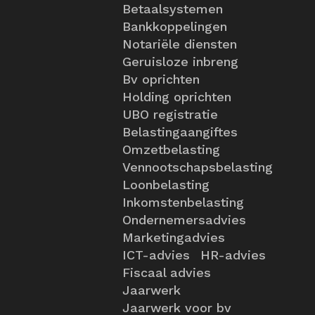
Betaalsystemen
Bankkoppelingen
Notariële diensten
Geruisloze inbreng
Bv oprichten
Holding oprichten
UBO registratie
Belastingaangiftes
Omzetbelasting
Vennootschapsbelasting
Loonbelasting
Inkomstenbelasting
Ondernemersadvies
Marketingadvies
ICT-advies
HR-advies
Fiscaal advies
Jaarwerk
Jaarwerk voor bv