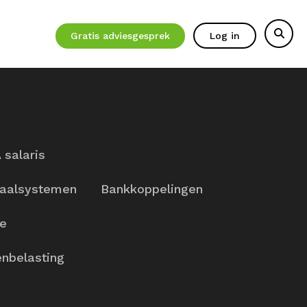
Gratis adviesgesprek
Log in
 salaris
aalsystemen
Bankkoppelingen
ie
nbelasting