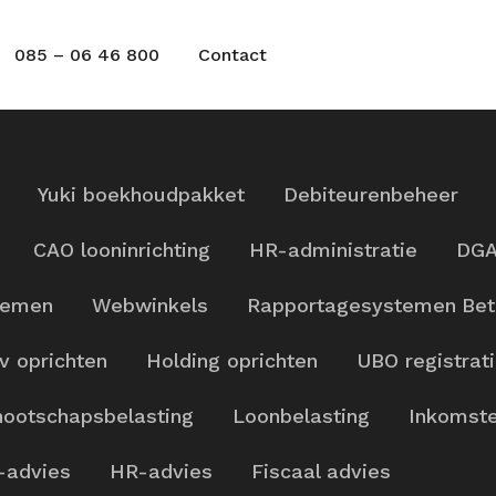
085 – 06 46 800
Contact
Yuki boekhoudpakket
Debiteurenbeheer
CAO looninrichting
HR-administratie
DGA
temen
Webwinkels
Rapportagesystemen
Bet
v oprichten
Holding oprichten
UBO registrat
ootschapsbelasting
Loonbelasting
Inkomste
-advies
HR-advies
Fiscaal advies