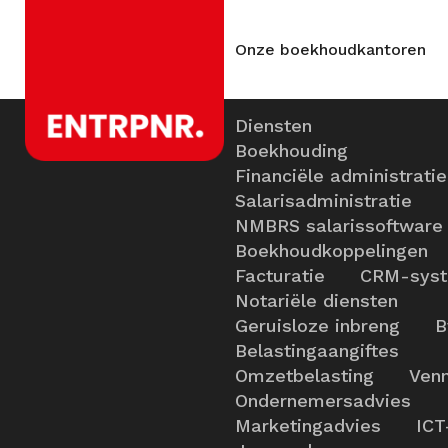
Onze boekhoudkantoren
Diensten
Boekhouding
Financiële administratie
Salarisadministratie
NMBRS salarissoftware
Boekhoudkoppelingen
Facturatie
CRM-sys
Notariële diensten
Geruisloze inbreng
B
Belastingaangiftes
Omzetbelasting
Venn
Ondernemersadvies
Marketingadvies
ICT