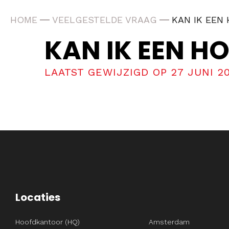
HOME
VEELGESTELDE VRAAG
KAN IK EEN
KAN IK EEN H
LAATST GEWIJZIGD OP 27 JUNI 2
Locaties
Hoofdkantoor (HQ)
Amsterdam