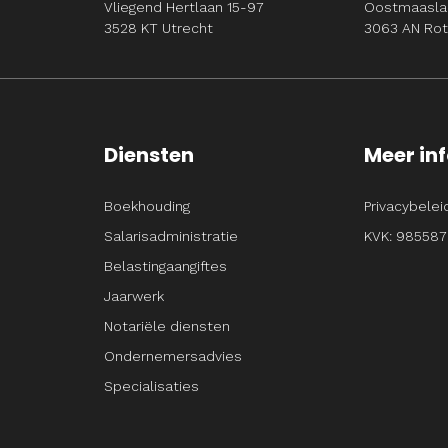
Vliegend Hertlaan 15-97
Oostmaasla
3528 KT Utrecht
3063 AN Ro
Diensten
Meer in
Boekhouding
Privacybelei
Salarisadministratie
KVK: 985587
Belastingaangiftes
Jaarwerk
Notariële diensten
Ondernemersadvies
Specialisaties