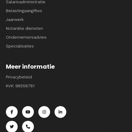
Salarisadministratie
Belastingaangiftes
Jaarwerk
Notariële diensten
Ondernemersadvies
Specialisaties
Meer informatie
Privacybeleid
KVK: 98558781
Ga naar de facebook pagina van Entrpnr
Ga naar de youtube pagina van Entrpnr
Ga naar de instagram pagina van Entrpnr
Ga naar de linkedin pagina van Entrp
Ga naar de twitter pagina van Entrpnr