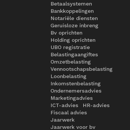
Betaalsystemen
Bankkoppelingen
Notariële diensten
Geruisloze inbreng
Bv oprichten
Holding oprichten
UBO registratie
Belastingaangiftes
Omzetbelasting
Vennootschapsbelasting
Loonbelasting
Inkomstenbelasting
Ondernemersadvies
Marketingadvies
ICT-advies
HR-advies
Fiscaal advies
Jaarwerk
Jaarwerk voor bv