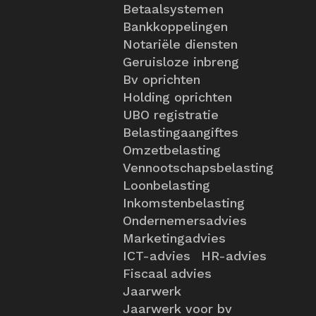
Betaalsystemen
Bankkoppelingen
Notariële diensten
Geruisloze inbreng
Bv oprichten
Holding oprichten
UBO registratie
Belastingaangiftes
Omzetbelasting
Vennootschapsbelasting
Loonbelasting
Inkomstenbelasting
Ondernemersadvies
Marketingadvies
ICT-advies
HR-advies
Fiscaal advies
Jaarwerk
Jaarwerk voor bv