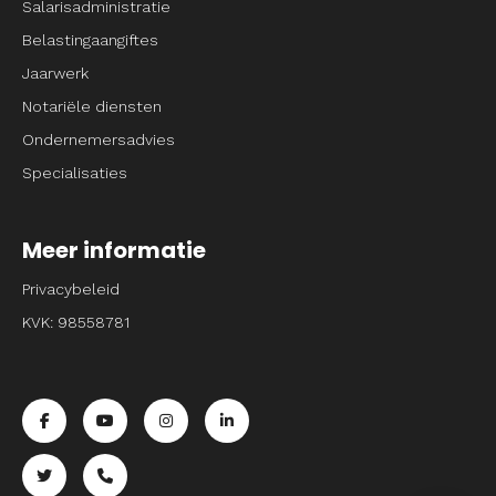
Salarisadministratie
Belastingaangiftes
Jaarwerk
Notariële diensten
Ondernemersadvies
Specialisaties
Meer informatie
Privacybeleid
KVK: 98558781
Ga naar de facebook pagina van Entrpnr
Ga naar de youtube pagina van Entrpnr
Ga naar de instagram pagina van Entrpnr
Ga naar de linkedin pagina van Entrp
Ga naar de twitter pagina van Entrpnr